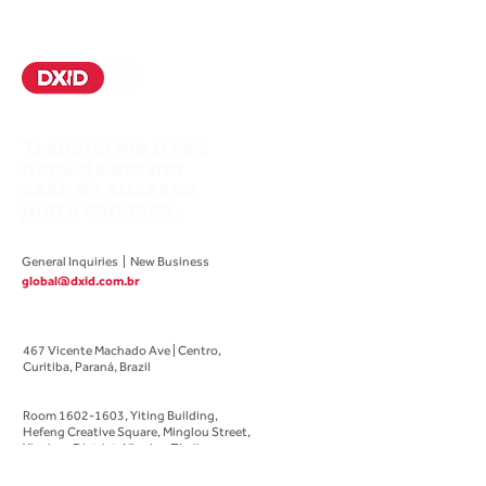
Transforme o seu
negócio em um
case de sucesso
junto conosco.
General Inquiries | New Business
global@dxid.com.br
Brazilian Office
467 Vicente Machado Ave | Centro,
Curitiba, Paraná, Brazil
Chinese Office
Room
1602-1603
, Yiting Building,
Hefeng Creative Square,
Minglou Street,
Yinzhou District, Ningbo, Zhejiang,
China